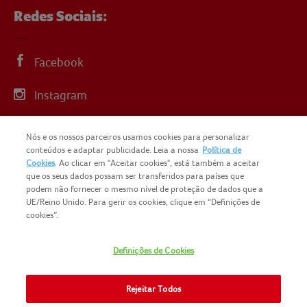
Redes Sociais:
Facebook
Instagram
Linkedin
Nós e os nossos parceiros usamos cookies para personalizar
conteúdos e adaptar publicidade. Leia a nossa
Política de
YouTube
Cookies
. Ao clicar em "Aceitar cookies", está também a aceitar
que os seus dados possam ser transferidos para países que
podem não fornecer o mesmo nível de proteção de dados que a
UE/Reino Unido. Para gerir os cookies, clique em “Definições de
cookies”.
COPYRIGHT IGLO PORTUGAL 2025
Definições de Cookies
CONTACTOS
NOMAD FOODS
SITEMAP
Rejeitar Todos
POLÍTICA DE PRIVACIDADE