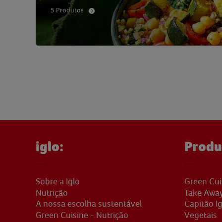
5 Produtos
iglo:
Produ
Sobre a Iglo
Green Cui
Nutrição
Take Awa
A nossa escolha sustentável
Capitão Ig
Green Cuisine - Nutrição
Vegetais