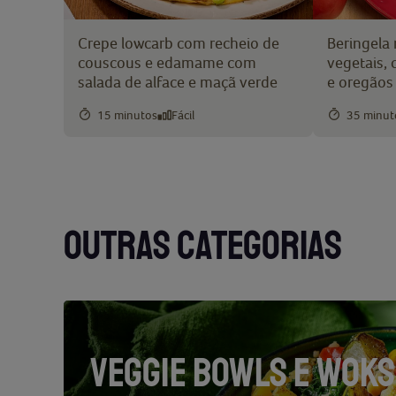
Crepe lowcarb com recheio de
Beringela
couscous e edamame com
vegetais,
salada de alface e maçã verde
e oregãos
15 minutos
Fácil
35 minut
OUTRAS CATEGORIAS
VEGGIE BOWLS E WOKS