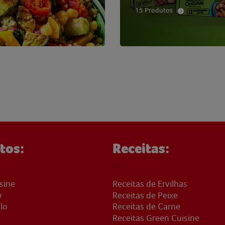
15 Produtos
tos:
Receitas:
sine
Receitas de Ervilhas
y
Receitas de Peixe
lo
Receitas de Carne
Receitas Green Cuisine