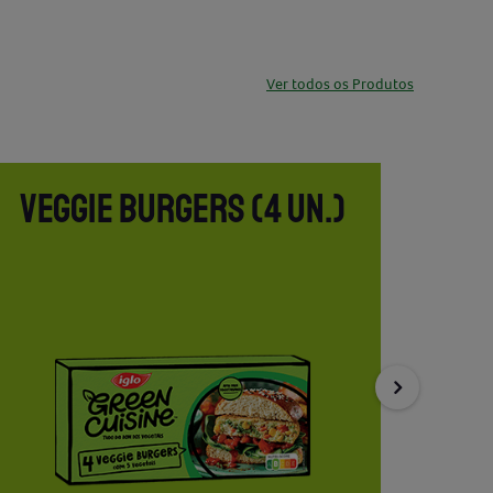
Ver todos os Produtos
VEGGIE BURGERS (4 UN.)
VE