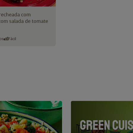
 recheada com
 com salada de tomate
os
Fácil
GREEN CUIS